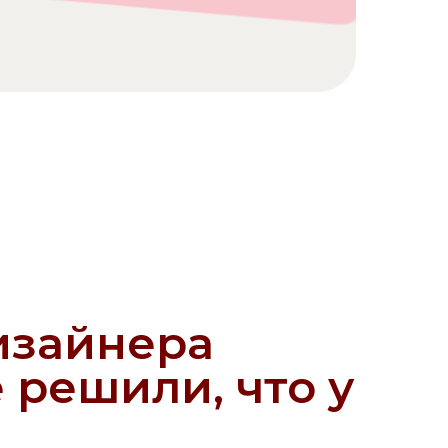
нера
или, что у