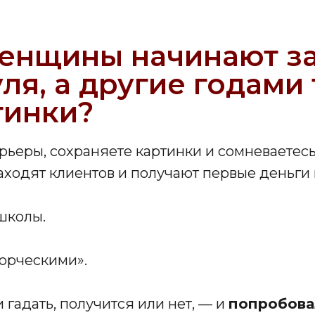
енщины начинают з
уля, а другие годами
тинки?
рьеры, сохраняете картинки и сомневаетес
аходят клиентов и получают первые деньги 
школы.
ворческими».
гадать, получится или нет, — и
попробова