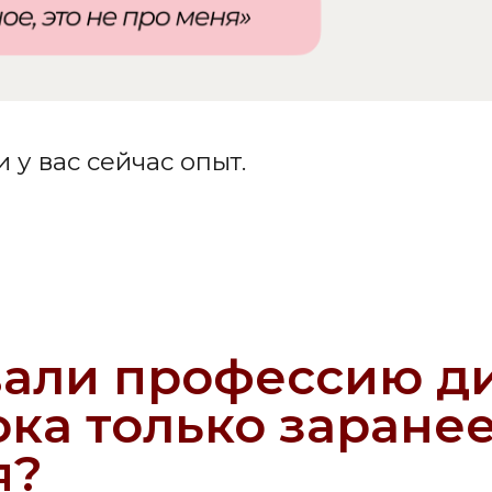
ли профессию дизай
 только заранее реш
но
авно подаете себе