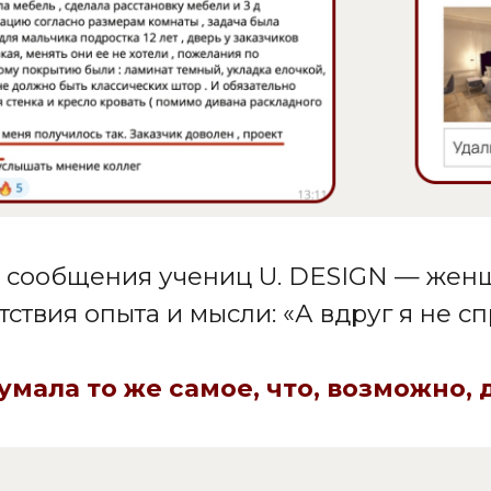
ообщения учениц U. DESIGN — женщин, кот
ия опыта и мысли: «А вдруг я не справлюсь?
а то же самое, что, возможно, думаете 