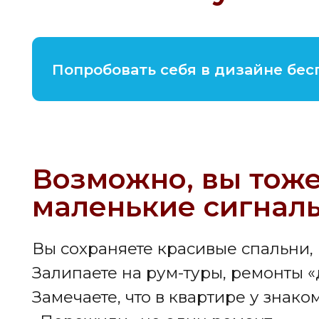
маленькие сигналы
Вы сохраняете красивые спальни, кухни
Залипаете на рум-туры, ремонты «до/п
Замечаете, что в квартире у знакомых 
«Пережили» не один ремонт.
Думаете, что цвет стен «не дружит» с п
Помогаете подруге выбрать плитку и л
«Мне это нравится. Я бы могла в этом
Но дальше включается внутренний сто
«Ну да, мне просто нравятся красивы
«Дизайнер — это совсем другой урове
«Туда идут те, кто умеет рисовать».