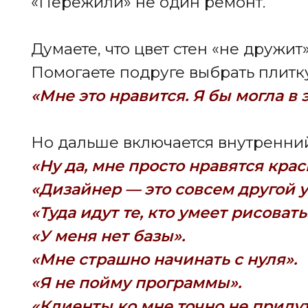
«У меня нет базы».
«Мне страшно начинать с нуля».
«Я не пойму программы».
«Клиенты ко мне точно не придут».
И мечта снова уходит в папку «когда-н
Но правда в том, что большинство наш
Они начинали с такого же сомнения:
«А вдруг у меня не п