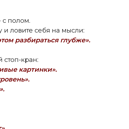
ибудь».
их учениц начинали не с уверенности.
олучится?»