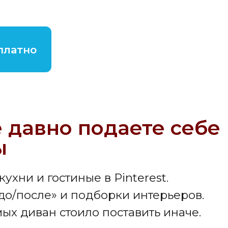
 и гостиные в Pinterest.
осле» и подборки интерьеров.
диван стоило поставить иначе.
олом.
овите себя на мысли:
 разбираться глубже».
п-кран:
е картинки».
нь».